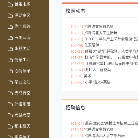
跳蚤市场
校园动态
活动专区
你问我答
招聘语文家教老师
[07-13]
招聘清北大学生陪玩
[07-13]
五湖四海
３００１年共产主义社会漫游记之星球大战(人类历史上
[07-10]
住家陪伴
[06-18]
幽默笑话
经络之"谜"已经破译，人类平均寿命将再延长十年---- 经络
[05-28]
找清华学霸主编，一起做本中考数学
[05-27]
情感生活
【兼职招募】理科状元图书创作
[05-23]
线上 人工智能类
[03-17]
心情语录
美术
[03-11]
毕业之后
小学 语文+英语
[03-06]
天马行空
外语角落
招聘信息
考试考研
燕东微2027届博士生招聘正式
[08-04]
都市聊天
招聘语文家教老师
[07-13]
招聘清华北大大学生陪玩
[07-13]
影音休闲