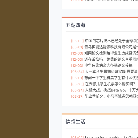
五湖四海
中国的芯片技术已经处于全球领
[05-03]
青岛恒能达能源科技有限公司是一家领先全球的能源，发动机
[05-01]
知网论文检测给毕业生造成经济
[12-03]
还在苦恼吗，免费的论文查重网
[12-03]
中华传染病杂志征稿论文投稿
[12-03]
大一本科生暑期科研实践 需要
[06-24]
想问一下学生机票学生有什么优
[06-01]
在去哪儿学生机票怎么购买啊？
[05-25]
人机大战，挑战Beta Go，十
[05-24]
毕业季前夕，小马哥诚邀您畅游大西北，享受私人
[03-27]
情感生活
Looking for a boyfriend - Gay 
[08-02]