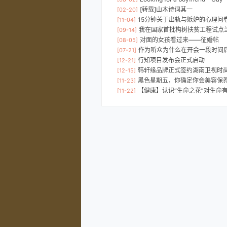
[转载]山木诗词其一
[02-20]
15分钟关于出轨与嫉妒的心理问卷，
[11-04]
我在国家首批构树扶贫工程试点兰考学习│兰考精
[09-14]
对面的女孩看过来——征婚帖
[08-05]
作为听众为什么在开会一段时间后感觉有点蒙，不
[07-21]
行知项目发布会正式启动
[12-21]
韩轩缘品牌正式签约湖南卫视时尚
[12-15]
黑色星期五，你确定你会美容保
[11-23]
【健康】认识“生命之花”对生命
[11-22]