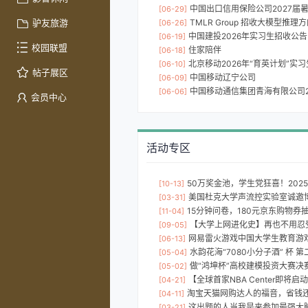
中国出口信用保险公司2027届
[06-29]
驴友旅游
TMLR Group 招收大模型推
[06-26]
中国建投2026年实习生招收公告
[06-19]
校园联盟
住家陪伴
[06-18]
北京移动2026年“育英计划”实
[06-10]
帖子展区
中国移动辽宁公司
[06-09]
中国移动通信集团青海有限公司20
[06-06]
会员中心
活动专区
50万奖金池，学生党狂喜！2025 深圳
[10-13]
美国杜克大学声流控实验室诚邀博
[03-31]
15分钟问卷，180元京东购物券
[11-04]
【大学上网进化史】再也不用忍
[09-05]
网易雷火游戏中国大学生教育游戏设计
[06-13]
水韵花海“7080小分子酒” 杯 第二届
[05-04]
做“鸿坤杯”高校建模投资大赛决赛观众，免费
[05-02]
【全球首家NBA Center即将启
[04-21]
淘宝天猫网购达人的福音，省钱
[04-11]
这出题的人当我是来参加最强大脑的吗？
[03-21]