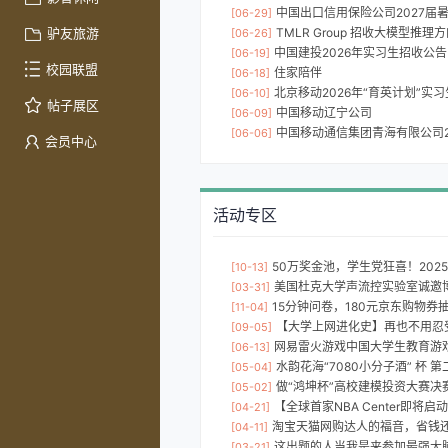
中国出口信用保险公司2027届
[06-29]
驴友旅游
TMLR Group 招收大模型推
[06-26]
中国建投2026年实习生招收公告
[06-19]
校园联盟
住家陪伴
[06-18]
北京移动2026年“育英计划”实
[06-10]
帖子展区
中国移动辽宁公司
[06-09]
中国移动通信集团青海有限公司20
[06-06]
会员中心
活动专区
50万奖金池，学生党狂喜！2025 深圳
[10-13]
美国杜克大学声流控实验室诚邀博
[03-31]
15分钟问卷，180元京东购物券
[11-04]
【大学上网进化史】再也不用忍
[09-05]
网易雷火游戏中国大学生教育游戏设计
[06-13]
水韵花海“7080小分子酒” 杯 第二届
[05-04]
做“鸿坤杯”高校建模投资大赛决赛观众，免费
[05-02]
【全球首家NBA Center即将启
[04-21]
淘宝天猫网购达人的福音，省钱
[04-11]
这出题的人当我是来参加最强大脑的吗？
[03-21]