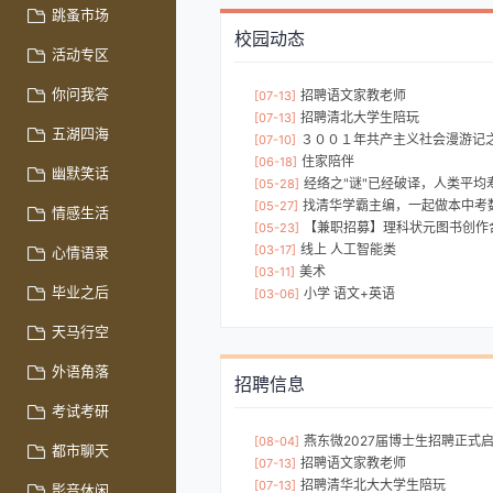
跳蚤市场
校园动态
活动专区
你问我答
招聘语文家教老师
[07-13]
招聘清北大学生陪玩
[07-13]
五湖四海
３００１年共产主义社会漫游记之星球大战(人类历史上
[07-10]
住家陪伴
[06-18]
幽默笑话
经络之"谜"已经破译，人类平均寿命将再延长十年---- 经络
[05-28]
找清华学霸主编，一起做本中考数学
[05-27]
情感生活
【兼职招募】理科状元图书创作
[05-23]
线上 人工智能类
[03-17]
心情语录
美术
[03-11]
毕业之后
小学 语文+英语
[03-06]
天马行空
外语角落
招聘信息
考试考研
燕东微2027届博士生招聘正式
[08-04]
都市聊天
招聘语文家教老师
[07-13]
招聘清华北大大学生陪玩
[07-13]
影音休闲