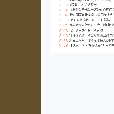
[转载]山木诗词其一
[02-20]
15分钟关于出轨与嫉妒的心理问卷，
[11-04]
我在国家首批构树扶贫工程试点兰考学习│兰考精
[09-14]
对面的女孩看过来——征婚帖
[08-05]
作为听众为什么在开会一段时间后感觉有点蒙，不
[07-21]
行知项目发布会正式启动
[12-21]
韩轩缘品牌正式签约湖南卫视时尚
[12-15]
黑色星期五，你确定你会美容保
[11-23]
【健康】认识“生命之花”对生命
[11-22]