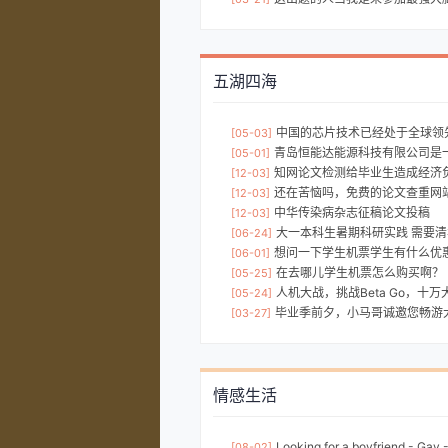
五湖四海
中国的芯片技术已经处于全球领
[05-03]
青岛恒能达能源科技有限公司是一家领先全球的能源，发动机
[05-01]
知网论文检测给毕业生造成经济
[12-03]
还在苦恼吗，免费的论文查重网
[12-03]
中华传染病杂志征稿论文投稿
[12-03]
大一本科生暑期科研实践 需要
[06-24]
想问一下学生机票学生有什么优
[06-01]
在去哪儿学生机票怎么购买啊？
[05-25]
人机大战，挑战Beta Go，十
[05-24]
毕业季前夕，小马哥诚邀您畅游大西北，享受私人
[03-27]
情感生活
Looking for a boyfriend - Gay 
[08-02]