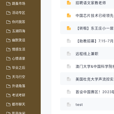
招聘语文家教老师
跳蚤市场
活动专区
中国芯片技术已经领
你问我答
【转租】东王庄小一居
五湖四海
幽默笑话
【助教招募】7.15-
情感生活
远程线上兼职
心情语录
毕业之后
天马行空
美国杜克大学声流控
外语角落
首设中国赛区！202
考试考研
都市聊天
test
影音休闲