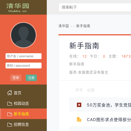
清华园
新手指南
新手指南
在线：
12
今日：
0
主题：
1673
新手指南
版务:本版面还没有版主
登录
注册
序号
标题
首页
校园动态
50万奖金池，学生党
新手指南
CAD图形求点使得部
招聘信息