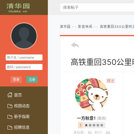
清华园
影音休闲
高铁重回350公里时
高铁重回350公里
登录
注册
楼主
首页
校园动态
新手指南
一方秋意1
[离线]
1
★☆☆☆☆
招聘信息
发帖数：
10
积分：
30