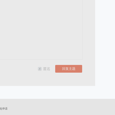
匿名
帖申请