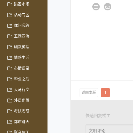
跳蚤市场
活动专区
你问我答
五湖四海
幽默笑话
情感生活
心情语录
毕业之后
天马行空
返回本版
1
外语角落
考试考研
快速回复楼主
都市聊天
影音休闲