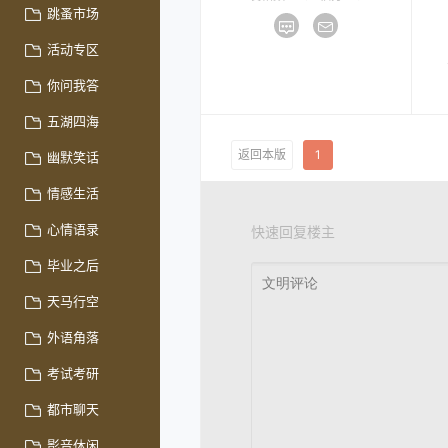
跳蚤市场
活动专区
你问我答
五湖四海
返回本版
1
幽默笑话
情感生活
心情语录
快速回复楼主
毕业之后
天马行空
外语角落
考试考研
都市聊天
影音休闲