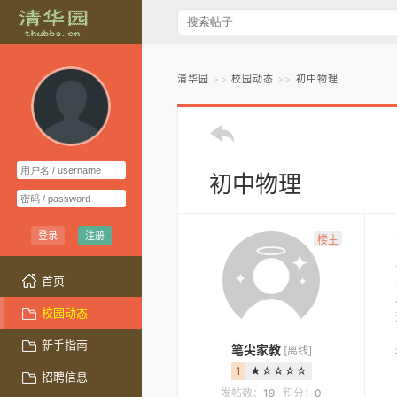
清华园
校园动态
初中物理
初中物理
登录
注册
楼主
首页
校园动态
新手指南
笔尖家教
[离线]
1
★☆☆☆☆
招聘信息
发帖数：
19
积分：
0